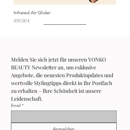
Infrared Air Glider
Preis
459,00 €
Neu
Neu
Neu
Neu
Neu
Melden Sie sich jetzt für unseren YONKO 
BEAUTY Newsletter an, um exklusive 
Angebote, die neuesten Produktupdates und 
wertvolle Stylingtipps direkt in Ihr Postfach 
zu erhalten – Ihre Schönheit ist unsere 
Leidenschaft.
Email
*
Anmelden