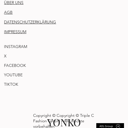
ÜBER UNS
AGB
DATENSCHUTZERKLÄRUNG
IMPRESSUM
INSTAGRAM
X
FACEBOOK
YOUTUBE
TIKTOK
Copyright © Copyright © Triple C
YONKO
Fashion GmbH - Alle Rechte
vorbehalten
ADL Group