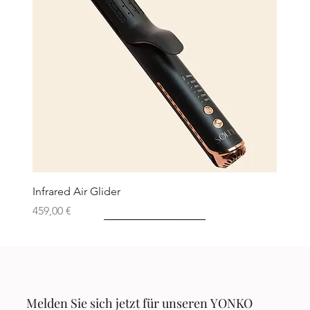
Infrared Air Glider
Preis
459,00 €
Neu
Neu
Neu
Neu
Neu
Melden Sie sich jetzt für unseren YONKO 