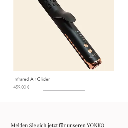
Infrared Air Glider
Preis
459,00 €
Neu
Neu
Neu
Neu
Neu
Melden Sie sich jetzt für unseren YONKO 